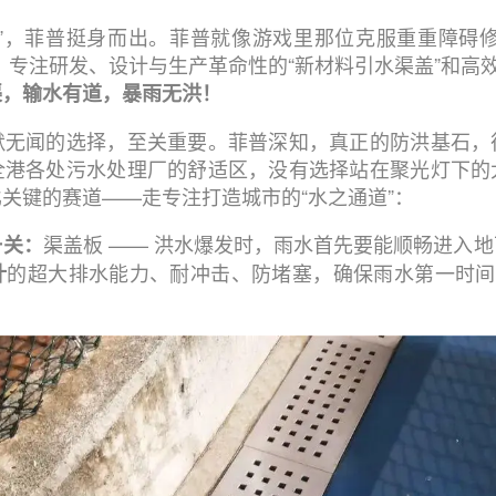
战”，菲普挺身而出。菲普就像游戏里那位克服重重障碍修
？专注研发、设计与生产革命性的“新材料引水渠盖”和高效
渠，输水有道，暴雨无洪！
默无闻的选择，至关重要。菲普深知，真正的防洪基石，
全港各处污水处理厂的舒适区，没有选择站在聚光灯下的
关键的赛道——走专注打造城市的“水之通道”：
渠盖板
—— 洪水爆发时，雨水首先要能顺畅进入
一关：
的超大排水能力、耐冲击、防堵塞，确保雨水第一时间
计