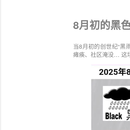
8月初的黑
当8月初的创世纪“黑
瘫痪、社区淹没… 