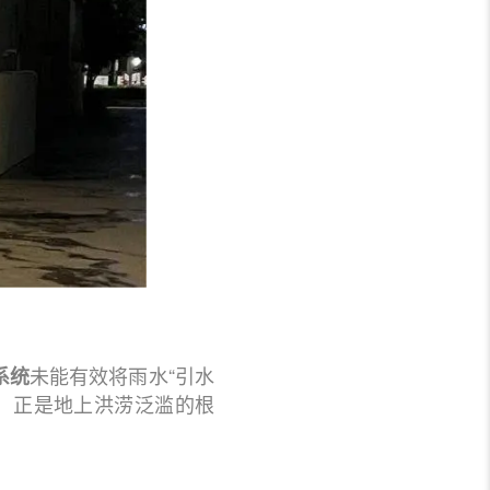
未能有效将雨水“引水
系统
，正是地上洪涝泛滥的根