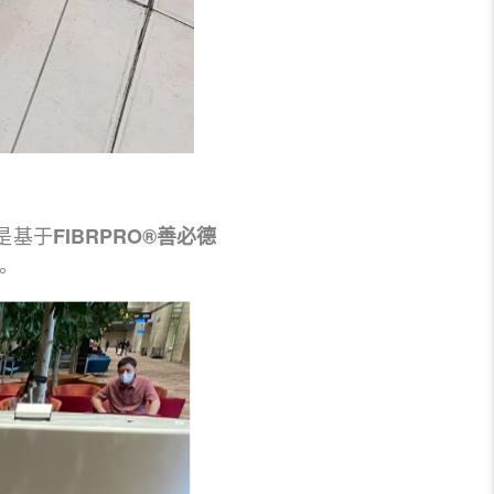
是基于
FIBRPRO®善必德
。