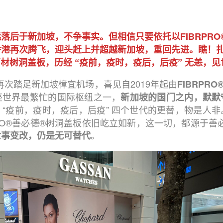
落后于新加坡，不争事实。但相信只要依托以FIBRPR
香港再次腾飞，迎头赶上并超越新加坡，重回先进。瞧！
®石材树洞盖板，历经 “疫前，疫时，疫后，后疫” 无恙，
队再次踏足新加坡樟宜机场，喜见自2019年起由
FIBRPRO
座世界最繁忙的国际枢纽之一，
新加坡的国门之内，默默
“疫前，疫时，疫后，后疫” 四个世代的更替，物是人
PRO®善必德®树洞盖板依旧屹立如新，这一切，都源于善必
。
世事变改，仍是无可替代