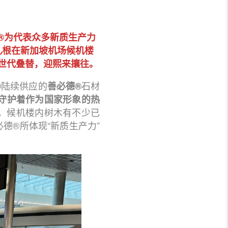
O®为代表众多新质生产力
扎根在新加坡机场候机楼
见世代叠替，迎熙来攘往。
陆续供应的
石材
®
善必德®
守护着作为国家形象的热
非。候机楼内树木有不少已
德®所体现“新质生产力”