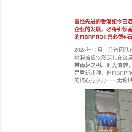
曾经先进的香港如今已远
企业的发展，必将引领
的FIBRPRO®善必德
2024年11月，菲普团
树洞盖板依然深扎在这
。时光流转，
带雨林之树
是重新栽种，但FIBR
的核心竞争力——
无论