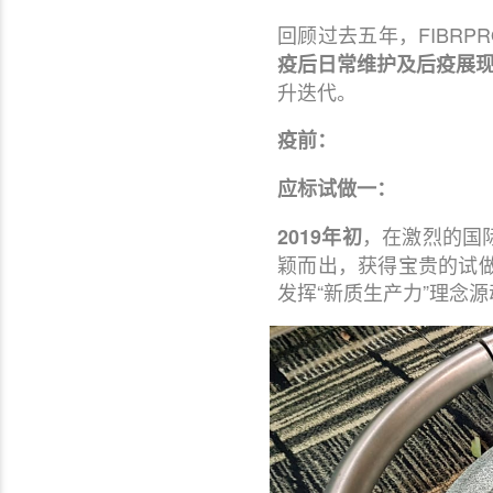
回顾过去五年，FIBR
疫后
日常维护
及后疫
展
升迭代。
疫前：
应标试做一：
，在激烈的国际
2019年初
颖而出，获得宝贵的试
发挥“新质生产力”理念